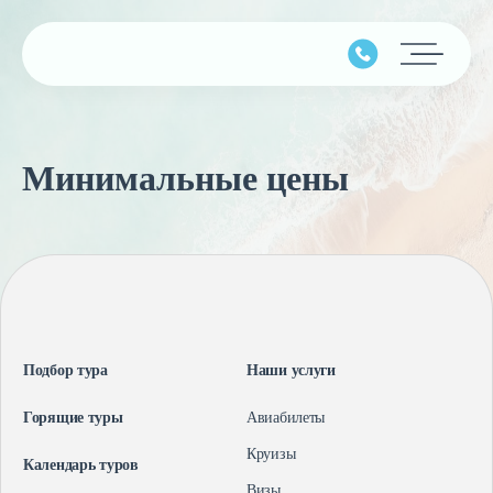
Главная
Минимальные цены
Подбор тура
Горящие туры
Календарь туров
Страны
Минимальные цены
Подбор тура
Наши услуги
Наши услуги
Горящие туры
Авиабилеты
Авиабилеты
Круизы
Календарь туров
О компании
Круизы
Визы