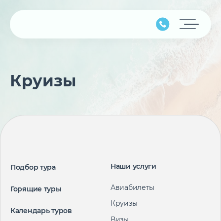
Главная
Круизы
Подбор тура
Горящие туры
Календарь туров
Страны
Минимальные цены
Наши услуги
Подбор тура
Наши услуги
Авиабилеты
Горящие туры
Круизы
Авиабилеты
Календарь туров
О компании
Визы