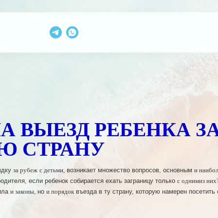
уги
О компании
Контакты
ы
О нас
Команда
А ВЫЕЗД РЕБЕНКА З
УЮ СТРАНУ
осcии
на заметку
здку
возникает множество вопросов, основным
за рубеж
с детьми,
и наибо
одителя, если ребенок собирается ехать заграницу только
с одним
из них
Рассрочка
ила
но
въезда в ту страну, которую намерен посетить
и законы,
и порядок
платы