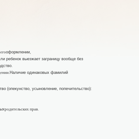
оформлении,
 его
ли ребенок выезжает заграницу вообще без
одство.
Наличие одинаковых фамилий
ении.
о (опекунство, усыновление, попечительство):
ных
родительских прав.