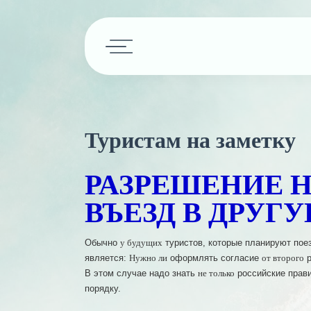
Подбор тура
Наши усл
Туристам на заметку
Горящие туры
Авиабилет
Круизы
Календарь туров
РАЗРЕШЕНИЕ Н
Визы
ВЪЕЗД В ДРУГ
Страны
Туры по Р
Минимальные цены
Туристам 
Обычно
туристов, которые планируют пое
у будущих
является:
оформлять согласие
р
Нужно ли
от второго
Кредит и 
В этом случае надо знать
российские прав
не только
порядку.
Способы о