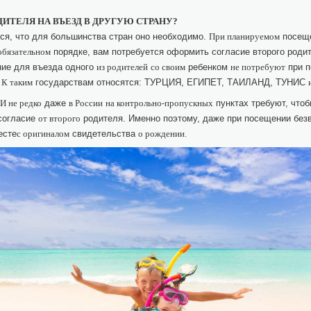
ИТЕЛЯ НА ВЪЕЗД В ДРУГУЮ СТРАНУ?
ся, что для большинства стран оно необходимо.
посеще
При планируемом
порядке, вам потребуется оформить согласие второго роди
обязательном
ние для въезда одного
ребенком
при п
из родителей
со своим
не потребуют
.
государствам относятся: ТУРЦИЯ, ЕГИПЕТ, ТАИЛАНД, ТУНИС
К таким
даже
пунктах требуют, чтоб
И не редко
в России
на контрольно-пропускных
согласие
родителя. Именно поэтому, даже при посещении без
от второго
есте
свидетельства
с оригиналом
о рождении.