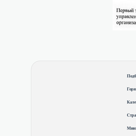
Подб
Гор
Кале
Стр
Мин