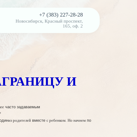
+7 (383) 227-28-28
Новосибирск, Красный проспект,
165, оф. 2
АГРАНИЦУ И
часто задаваемым
лее
?
 один
вместе
по
из родителей
с ребенком.
Но начнем