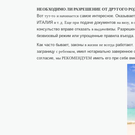
НЕОБХОДИМО ЛИ РАЗРЕШЕНИЕ ОТ ДРУГОГО РОД
Вот
самое интересное. Оказывает
тут-то
и начинается
ИТАЛИЯ
подаче документов
и т. д.
Еще при
на визу,
в 
консульство вправе отказать
визы. Разреше
в выдаче
безвизовый режим или упрощенные правила въезда
Как часто бывает, законы
работают.
в жизни
не всегда
заграницу
имел нотариально заверенное 
с ребенком,
согласие,
иметь его при себе вм
мы РЕКОМЕНДУЕМ