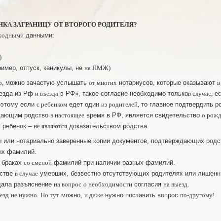
НКА ЗАГРАНИЦУ ОТ ВТОРОГО РОДИТЕЛЯ?
данными:
сходными
)
имер, отпуск, каникулы, не
на ПМЖ)
можно зачастую услышать
нотариусов, которые оказывают
о,
от многих
в
езда из Рф
в РФ», такое согласие необходимо только
ес
и въезда
в случае,
оэтому если
едет один
то главное подтвердить р
с ребенком
из родителей,
ждающим родство
время в РФ, является свидетельство
в настоящее
о рожд
 ребенок –
доказательством родства.
не являются
 или нотариально заверенные копии документов, подтверждающих родств
ых фамилий.
браках
фамилий при наличии разных фамилий.
со сменой
ьстве
умерших, безвестно отсутствующих родителях или лишен
в случае
дала разъяснение
согласия
на вопрос
о необходимости
на выезд.
можно,
нужно поставить вопрос
езд
не нужно.
Но тут
и даже
по-другому!