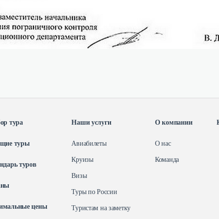
ор тура
Наши услуги
О компании
ящие туры
Авиабилеты
О нас
Круизы
Команда
ндарь туров
Визы
аны
Туры по Росcии
имальные цены
Туристам на заметку